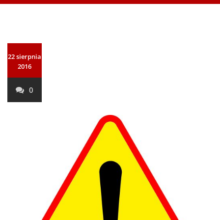
22 sierpnia
2016
0