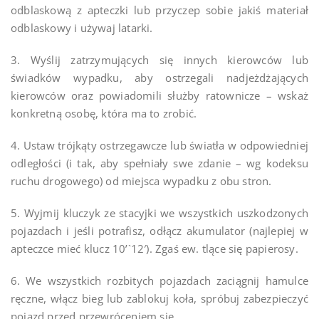
odblaskową z apteczki lub przyczep sobie jakiś materiał
odblaskowy i używaj latarki.
3. Wyślij zatrzymujących się innych kierowców lub
świadków wypadku, aby ostrzegali nadjeżdżających
kierowców oraz powiadomili służby ratownicze – wskaż
konkretną osobę, która ma to zrobić.
4. Ustaw trójkąty ostrzegawcze lub światła w odpowiedniej
odległości (i tak, aby spełniały swe zdanie – wg kodeksu
ruchu drogowego) od miejsca wypadku z obu stron.
5. Wyjmij kluczyk ze stacyjki we wszystkich uszkodzonych
pojazdach i jeśli potrafisz, odłącz akumulator (najlepiej w
apteczce mieć klucz 10’`12′). Zgaś ew. tlące się papierosy.
6. We wszystkich rozbitych pojazdach zaciągnij hamulce
ręczne, włącz bieg lub zablokuj koła, spróbuj zabezpieczyć
pojazd przed przewróceniem się.