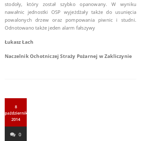
stodoły, który został szybko opanowany. W wyniku
nawałnic jednostki OSP wyjeżdżały także do usunięcia
powalonych drzew oraz pompowania piwnic i studni.
Odnotowano także jeden alarm fałszywy
Łukasz Łach
Naczelnik Ochotniczej Straży Pożarnej
w Zakliczynie
8
października
2014
0