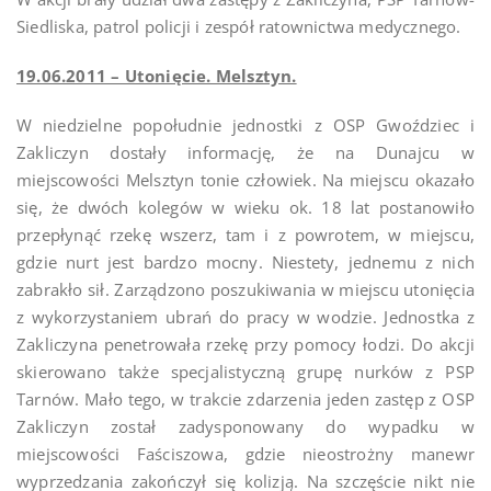
Siedliska, patrol policji i zespół ratownictwa medycznego.
19.06.2011 – Utonięcie. Melsztyn.
W niedzielne popołudnie jednostki z OSP Gwoździec i
Zakliczyn dostały informację, że na Dunajcu w
miejscowości Melsztyn tonie człowiek. Na miejscu okazało
się, że dwóch kolegów w wieku ok. 18 lat postanowiło
przepłynąć rzekę wszerz, tam i z powrotem, w miejscu,
gdzie nurt jest bardzo mocny. Niestety, jednemu z nich
zabrakło sił. Zarządzono poszukiwania w miejscu utonięcia
z wykorzystaniem ubrań do pracy w wodzie. Jednostka z
Zakliczyna penetrowała rzekę przy pomocy łodzi. Do akcji
skierowano także specjalistyczną grupę nurków z PSP
Tarnów. Mało tego, w trakcie zdarzenia jeden zastęp z OSP
Zakliczyn został zadysponowany do wypadku w
miejscowości Faściszowa, gdzie nieostrożny manewr
wyprzedzania zakończył się kolizją. Na szczęście nikt nie