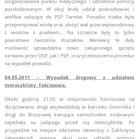
zorganizowanie punktu medycznego i udzielenie pomocy
poszkodowanym. W akcji brały udział poduszkowiec i
amfibia należące do PSP Tarnów. Ponadto trzeba było
przepompować wodę oraz ułożyć wał przeciwpowodziowy
z worków z piaskiem… Na szczęście były to tylko
powiatowe ćwiczenia strażaków. Manewry te dały
możliwość sprawdzenia nowo zakupionego sprzętu
zarówno przez OSP, jak i PSP, oraz przećwiczenia procedur
na wypadek powodzi.
04.05.2011 – Wypadek drogowy z udziałem
motocyklisty. Faściszowa.
Około godziny 21:00 w miejscowości Faściszowa na
skrzyżowaniu drogi wojewódzkiej w kierunku Gromnika i
drogi do Brzozowej kierująca samochodem osobowym
najechała na jadącego przed nią motocyklistę. Po
przyjeździe na miejsce zdarzenia ratownicy z Zakliczyna
zabezpieczyli miejsce akcji oraz udzielili pomocy