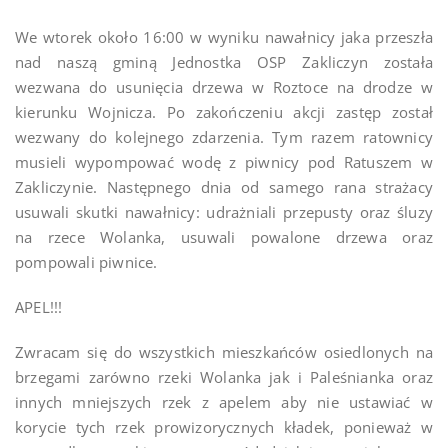
We wtorek około 16:00 w wyniku nawałnicy jaka przeszła
nad naszą gminą Jednostka OSP Zakliczyn została
wezwana do usunięcia drzewa w Roztoce na drodze w
kierunku Wojnicza. Po zakończeniu akcji zastęp został
wezwany do kolejnego zdarzenia. Tym razem ratownicy
musieli wypompować wodę z piwnicy pod Ratuszem w
Zakliczynie. Następnego dnia od samego rana strażacy
usuwali skutki nawałnicy: udrażniali przepusty oraz śluzy
na rzece Wolanka, usuwali powalone drzewa oraz
pompowali piwnice.
APEL!!!
Zwracam się do wszystkich mieszkańców osiedlonych na
brzegami zarówno rzeki Wolanka jak i Paleśnianka oraz
innych mniejszych rzek z apelem aby nie ustawiać w
korycie tych rzek prowizorycznych kładek, ponieważ w