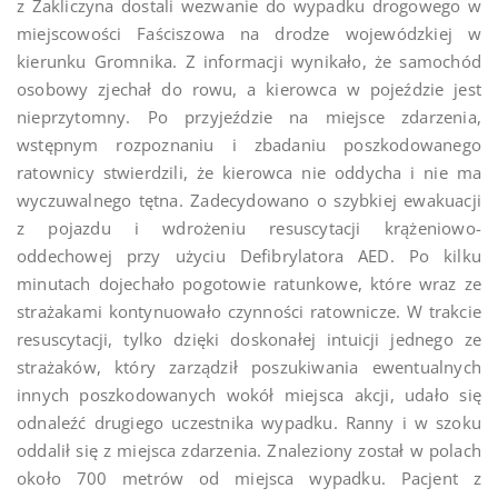
z Zakliczyna dostali wezwanie do wypadku drogowego w
miejscowości Faściszowa na drodze wojewódzkiej w
kierunku Gromnika. Z informacji wynikało, że samochód
osobowy zjechał do rowu, a kierowca w pojeździe jest
nieprzytomny. Po przyjeździe na miejsce zdarzenia,
wstępnym rozpoznaniu i zbadaniu poszkodowanego
ratownicy stwierdzili, że kierowca nie oddycha i nie ma
wyczuwalnego tętna. Zadecydowano o szybkiej ewakuacji
z pojazdu i wdrożeniu resuscytacji krążeniowo-
oddechowej przy użyciu Defibrylatora AED. Po kilku
minutach dojechało pogotowie ratunkowe, które wraz ze
strażakami kontynuowało czynności ratownicze. W trakcie
resuscytacji, tylko dzięki doskonałej intuicji jednego ze
strażaków, który zarządził poszukiwania ewentualnych
innych poszkodowanych wokół miejsca akcji, udało się
odnaleźć drugiego uczestnika wypadku. Ranny i w szoku
oddalił się z miejsca zdarzenia. Znaleziony został w polach
około 700 metrów od miejsca wypadku. Pacjent z