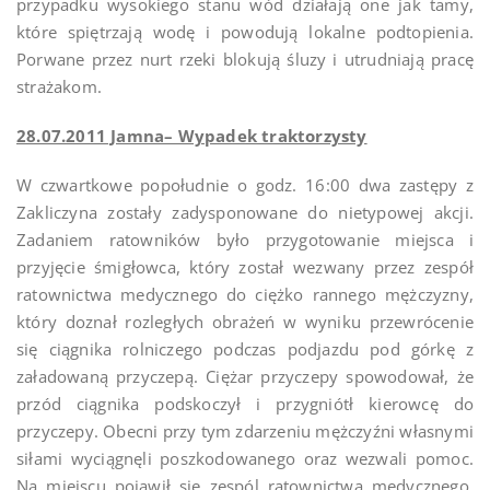
przypadku wysokiego stanu wód działają one jak tamy,
które spiętrzają wodę i powodują lokalne podtopienia.
Porwane przez nurt rzeki blokują śluzy i utrudniają pracę
strażakom.
28.07.2011 Jamna– Wypadek traktorzysty
W czwartkowe popołudnie o godz. 16:00 dwa zastępy z
Zakliczyna zostały zadysponowane do nietypowej akcji.
Zadaniem ratowników było przygotowanie miejsca i
przyjęcie śmigłowca, który został wezwany przez zespół
ratownictwa medycznego do ciężko rannego mężczyzny,
który doznał rozległych obrażeń w wyniku przewrócenie
się ciągnika rolniczego podczas podjazdu pod górkę z
załadowaną przyczepą. Ciężar przyczepy spowodował, że
przód ciągnika podskoczył i przygniótł kierowcę do
przyczepy. Obecni przy tym zdarzeniu mężczyźni własnymi
siłami wyciągnęli poszkodowanego oraz wezwali pomoc.
Na miejscu pojawił się zespól ratownictwa medycznego,