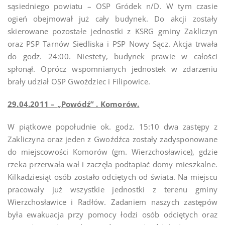
sąsiedniego powiatu – OSP Gródek n/D. W tym czasie
ogień obejmował już cały budynek. Do akcji zostały
skierowane pozostałe jednostki z KSRG gminy Zakliczyn
oraz PSP Tarnów Siedliska i PSP Nowy Sącz. Akcja trwała
do godz. 24:00. Niestety, budynek prawie w całości
spłonął. Oprócz wspomnianych jednostek w zdarzeniu
brały udział OSP Gwoździec i Filipowice.
29.04.2011 – „Powódź” . Komorów.
W piątkowe popołudnie ok. godz. 15:10 dwa zastępy z
Zakliczyna oraz jeden z Gwoźdźca zostały zadysponowane
do miejscowości Komorów (gm. Wierzchosławice), gdzie
rzeka przerwała wał i zaczęła podtapiać domy mieszkalne.
Kilkadziesiąt osób zostało odciętych od świata. Na miejscu
pracowały już wszystkie jednostki z terenu gminy
Wierzchosławice i Radłów. Zadaniem naszych zastępów
była ewakuacja przy pomocy łodzi osób odciętych oraz