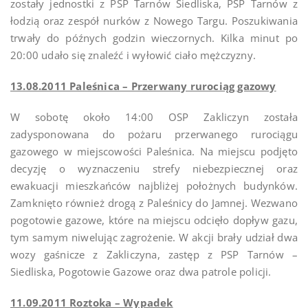
zostały jednostki z PSP Tarnów Siedliska, PSP Tarnów z
łodzią oraz zespół nurków z Nowego Targu. Poszukiwania
trwały do późnych godzin wieczornych. Kilka minut po
20:00 udało się znaleźć i wyłowić ciało mężczyzny.
13.08.2011 Paleśnica – Przerwany rurociąg gazowy
W sobotę około 14:00 OSP Zakliczyn została
zadysponowana do pożaru przerwanego rurociągu
gazowego w miejscowości Paleśnica. Na miejscu podjęto
decyzję o wyznaczeniu strefy niebezpiecznej oraz
ewakuacji mieszkańców najbliżej położnych budynków.
Zamknięto również drogą z Paleśnicy do Jamnej. Wezwano
pogotowie gazowe, które na miejscu odcięło dopływ gazu,
tym samym niwelując zagrożenie. W akcji brały udział dwa
wozy gaśnicze z Zakliczyna, zastęp z PSP Tarnów –
Siedliska, Pogotowie Gazowe oraz dwa patrole policji.
11.09.2011 Roztoka – Wypadek