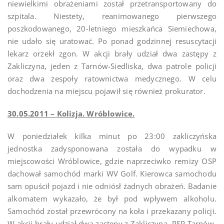
niewielkimi obrażeniami został przetransportowany do
szpitala. Niestety, reanimowanego pierwszego
poszkodowanego, 20-letniego mieszkańca Siemiechowa,
nie udało się uratować. Po ponad godzinnej resuscytacji
lekarz orzekł zgon. W akcji brały udział dwa zastępy z
Zakliczyna, jeden z Tarnów-Siedliska, dwa patrole policji
oraz dwa zespoły ratownictwa medycznego. W celu
dochodzenia na miejscu pojawił się również prokurator.
30.05.2011 – Kolizja. Wróblowice.
W poniedziałek kilka minut po 23:00 zakliczyńska
jednostka zadysponowana została do wypadku w
miejscowości Wróblowice, gdzie naprzeciwko remizy OSP
dachował samochód marki WV Golf. Kierowca samochodu
sam opuścił pojazd i nie odniósł żadnych obrażeń. Badanie
alkomatem wykazało, że był pod wpływem alkoholu.
Samochód został przewrócony na koła i przekazany policji.
W akcji brały udział dwa zastępy z Zakliczyna, PSP Tarnów-