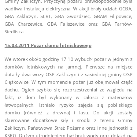
Gminy Zakliczyn. Przyczyną pożaru prawdopodobnie była
wadliwa instalacja elektryczna. W akcji brały udział: GCBA,
GBA Zakliczyn, SLRT, GBA Gwoździec, GBAM Filipowice,
GBA Charzewice, GBA Faliszewice oraz GBA Tarnów-
Siedliska.
15.03.2011 Pożar domu letniskowego
We wtorek około godziny 17:10 wybuchł pożar w jednym z
domków letniskowych na Jamnej. Pierwsze na miejsce
dotarły dwa wozy OSP Zakliczyn i z sąsiedniej gminy OSP
Ciężkowice. W tym momencie pożar już obejmował część
dachu. Ogień szybko się rozprzestrzeniał ze względu na
fakt, iż dom był wykonany w całości z materiałów
łatwopalnych. Istniało ryzyko zajęcia się pobliskiego
domku (również z drewna) i lasu. Do akcji zostały
skierowane dodatkowe siły i środki z terenu Gminy
Zakliczyn, Państwowa Straż Pożarna oraz inne jednostki z
KSRG. Dużym utrudnieniem był brak wody oraz dojazd na