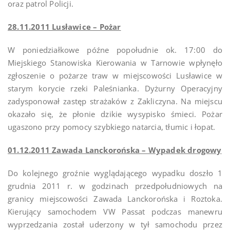
oraz patrol Policji.
28.11.2011 Lusławice – Pożar
W poniedziałkowe późne popołudnie ok. 17:00 do
Miejskiego Stanowiska Kierowania w Tarnowie wpłynęło
zgłoszenie o pożarze traw w miejscowości Lusławice w
starym korycie rzeki Paleśnianka. Dyżurny Operacyjny
zadysponował zastęp strażaków z Zakliczyna. Na miejscu
okazało się, że płonie dzikie wysypisko śmieci. Pożar
ugaszono przy pomocy szybkiego natarcia, tłumic i łopat.
01.12.2011 Zawada Lanckorońska – Wypadek drogowy
Do kolejnego groźnie wyglądającego wypadku doszło 1
grudnia 2011 r. w godzinach przedpołudniowych na
granicy miejscowości Zawada Lanckorońska i Roztoka.
Kierujący samochodem VW Passat podczas manewru
wyprzedzania został uderzony w tył samochodu przez