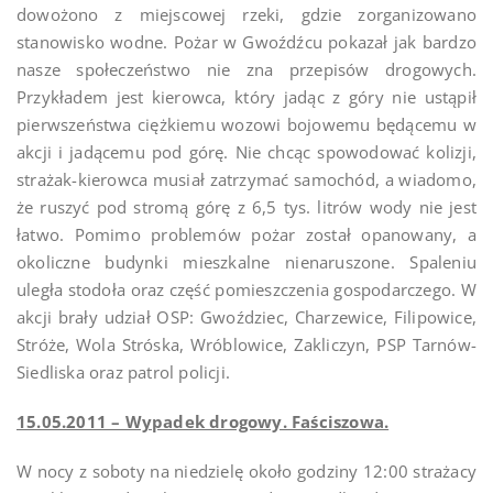
dowożono z miejscowej rzeki, gdzie zorganizowano
stanowisko wodne. Pożar w Gwoźdźcu pokazał jak bardzo
nasze społeczeństwo nie zna przepisów drogowych.
Przykładem jest kierowca, który jadąc z góry nie ustąpił
pierwszeństwa ciężkiemu wozowi bojowemu będącemu w
akcji i jadącemu pod górę. Nie chcąc spowodować kolizji,
strażak-kierowca musiał zatrzymać samochód, a wiadomo,
że ruszyć pod stromą górę z 6,5 tys. litrów wody nie jest
łatwo. Pomimo problemów pożar został opanowany, a
okoliczne budynki mieszkalne nienaruszone. Spaleniu
uległa stodoła oraz część pomieszczenia gospodarczego. W
akcji brały udział OSP: Gwoździec, Charzewice, Filipowice,
Stróże, Wola Stróska, Wróblowice, Zakliczyn, PSP Tarnów-
Siedliska oraz patrol policji.
15.05.2011 – Wypadek drogowy. Faściszowa.
W nocy z soboty na niedzielę około godziny 12:00 strażacy