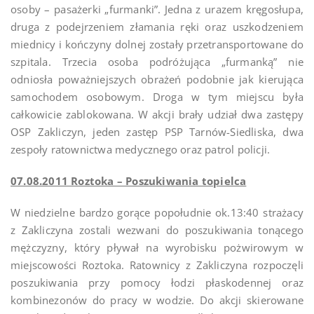
osoby – pasażerki „furmanki”. Jedna z urazem kręgosłupa,
druga z podejrzeniem złamania ręki oraz uszkodzeniem
miednicy i kończyny dolnej zostały przetransportowane do
szpitala. Trzecia osoba podróżująca „furmanką” nie
odniosła poważniejszych obrażeń podobnie jak kierująca
samochodem osobowym. Droga w tym miejscu była
całkowicie zablokowana. W akcji brały udział dwa zastępy
OSP Zakliczyn, jeden zastęp PSP Tarnów-Siedliska, dwa
zespoły ratownictwa medycznego oraz patrol policji.
07.08.2011 Roztoka – Poszukiwania topielca
W niedzielne bardzo gorące popołudnie ok.13:40 strażacy
z Zakliczyna zostali wezwani do poszukiwania tonącego
mężczyzny, który pływał na wyrobisku pożwirowym w
miejscowości Roztoka. Ratownicy z Zakliczyna rozpoczęli
poszukiwania przy pomocy łodzi płaskodennej oraz
kombinezonów do pracy w wodzie. Do akcji skierowane