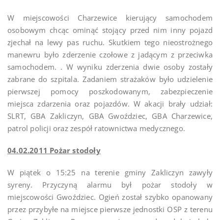
W miejscowości Charzewice kierujący samochodem
osobowym chcąc ominąć stojący przed nim inny pojazd
zjechał na lewy pas ruchu. Skutkiem tego nieostrożnego
manewru było zderzenie czołowe z jadącym z przeciwka
samochodem. . W wyniku zderzenia dwie osoby zostały
zabrane do szpitala. Zadaniem strażaków było udzielenie
pierwszej pomocy poszkodowanym, zabezpieczenie
miejsca zdarzenia oraz pojazdów. W akacji brały udział:
SLRT, GBA Zakliczyn, GBA Gwoździec, GBA Charzewice,
patrol policji oraz zespół ratownictwa medycznego.
04.02.2011 Pożar stodoły
W piątek o 15:25 na terenie gminy Zakliczyn zawyły
syreny. Przyczyną alarmu był pożar stodoły w
miejscowości Gwoździec. Ogień został szybko opanowany
przez przybyłe na miejsce pierwsze jednostki OSP z terenu