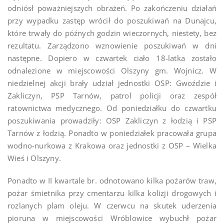
odniósł poważniejszych obrażeń. Po zakończeniu działań
przy wypadku zastęp wrócił do poszukiwań na Dunajcu,
które trwały do późnych godzin wieczornych, niestety, bez
rezultatu. Zarządzono wznowienie poszukiwań w dni
następne. Dopiero w czwartek ciało 18-latka zostało
odnalezione w miejscowości Olszyny gm. Wojnicz. W
niedzielnej akcji brały udział jednostki OSP: Gwoździe i
Zakliczyn, PSP Tarnów, patrol policji oraz zespół
ratownictwa medycznego. Od poniedziałku do czwartku
poszukiwania prowadziły: OSP Zakliczyn z łodzią i PSP
Tarnów z łodzią. Ponadto w poniedziałek pracowała grupa
wodno-nurkowa z Krakowa oraz jednostki z OSP – Wielka
Wieś i Olszyny.
Ponadto w II kwartale br. odnotowano kilka pożarów traw,
pożar śmietnika przy cmentarzu kilka kolizji drogowych i
rozlanych plam oleju. W czerwcu na skutek uderzenia
pioruna w miejscowości Wróblowice wybuchł pożar