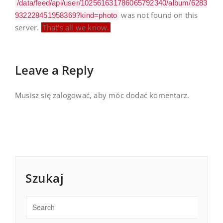
/data/feed/api/user/102561631786065792340/album/6283
was not found on this
932228451958369?kind=photo
server.
That’s all we know.
Leave a Reply
Musisz się
zalogować
, aby móc dodać komentarz.
Szukaj