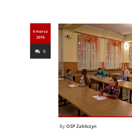
6 marca
2016
0
By
OSP Zakliczyn