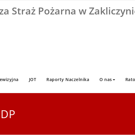
za Straż Pożarna w Zakliczyni
ewizyjna
JOT
Raporty Naczelnika
O nas
Rat
MDP