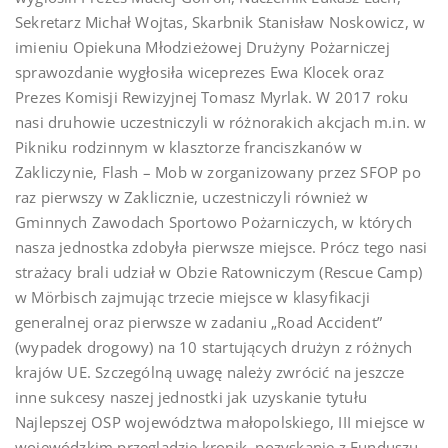
Sekretarz Michał Wojtas, Skarbnik Stanisław Noskowicz, w
imieniu Opiekuna Młodzieżowej Drużyny Pożarniczej
sprawozdanie wygłosiła wiceprezes Ewa Klocek oraz
Prezes Komisji Rewizyjnej Tomasz Myrlak. W 2017 roku
nasi druhowie uczestniczyli w różnorakich akcjach m.in. w
Pikniku rodzinnym w klasztorze franciszkanów w
Zakliczynie, Flash – Mob w zorganizowany przez SFOP po
raz pierwszy w Zaklicznie, uczestniczyli również w
Gminnych Zawodach Sportowo Pożarniczych, w których
nasza jednostka zdobyła pierwsze miejsce. Prócz tego nasi
strażacy brali udział w Obzie Ratowniczym (Rescue Camp)
w Mörbisch zajmując trzecie miejsce w klasyfikacji
generalnej oraz pierwsze w zadaniu „Road Accident”
(wypadek drogowy) na 10 startujących drużyn z różnych
krajów UE. Szczególną uwagę należy zwrócić na jeszcze
inne sukcesy naszej jednostki jak uzyskanie tytułu
Najlepszej OSP województwa małopolskiego, III miejsce w
wojewódzkim przeglądzie kronik, pozyskanie z Funduszu