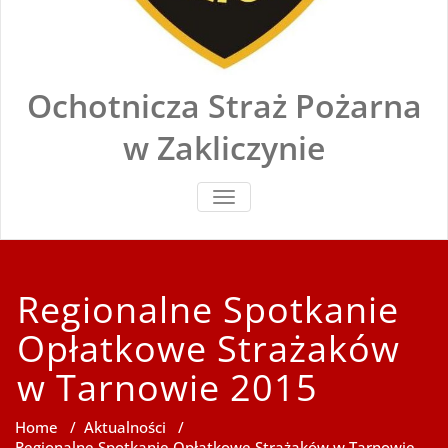
Ochotnicza Straż Pożarna
w Zakliczynie
TOGGLE
NAVIGATION
Regionalne Spotkanie
Opłatkowe Strażaków
w Tarnowie 2015
Home
/
Aktualności
/
Regionalne Spotkanie Opłatkowe Strażaków w Tarnowie