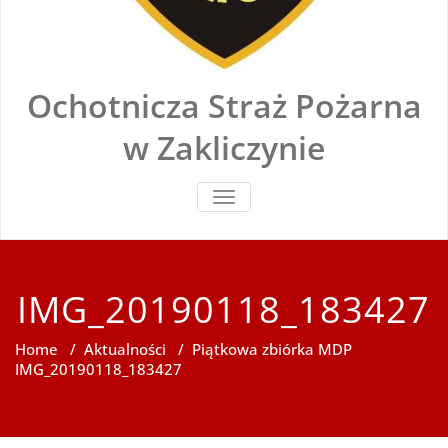
Ochotnicza Straż Pożarna
w Zakliczynie
TOGGLE
NAVIGATION
IMG_20190118_183427
Home
/
Aktualności
/
Piątkowa zbiórka MDP
IMG_20190118_183427