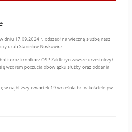
e
w dniu 17.09.2024 r. odszedł na wieczną służbę nasz
owany druh Stanisław Noskowicz.
rbnik oraz kronikarz OSP Zakliczyn zawsze uczestniczył
ł się wzorem poczucia obowiązku służby oraz oddania
 w najbliższy czwartek 19 września br. w kościele pw.
e