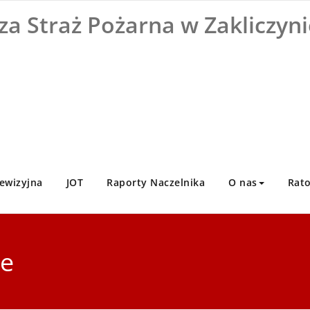
za Straż Pożarna w Zakliczyni
ewizyjna
JOT
Raporty Naczelnika
O nas
Rat
ie