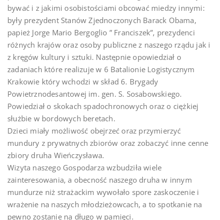
bywać i z jakimi osobistościami obcować miedzy innymi:
były prezydent Stanów Zjednoczonych Barack Oba
ma,
papież Jorge Mario Bergoglio ” Franciszek”, prezydenci
różnych krajów oraz osoby publiczne z naszego rządu jak i
z kręgów kultury i sztuki. Następnie opowiedział o
zadaniach które realizuje w 6 Batalionie Logistycznym
Krakowie który wchodzi w skład 6. Brygady
Powietrznodesantowej im. gen. S. Sosabowskiego.
Powiedział o skokach spadochronowych oraz o ciężkiej
służbie w bordowych beretach.
Dzieci miały możliwość obejrzeć oraz przymierzyć
mundury z prywatnych zbiorów oraz zobaczyć inne cenne
zbiory druha Wieńczysława.
Wizyta naszego Gospodarza wzbudziła wiele
zainteresowania, a obecność naszego druha w innym
mundurze niż strażackim wywołało spore zaskoczenie i
wrażenie na naszych młodzieżowcach, a to spotkanie na
pewno zostanie na długo w pamięci.