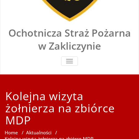
Ochotnicza Straż Pożarna
w Zakliczynie
TOGGLE
NAVIGATION
Kolejna wizyta
żołnierza na zbiórce
MDP
Home
/
Aktualności
/
Kolejna wizyta żołnierza na zbiórce MDP