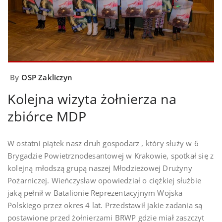
By
OSP Zakliczyn
Kolejna wizyta żołnierza na
zbiórce MDP
W ostatni piątek nasz druh gospodarz , który służy w 6
Brygadzie Powietrznodesantowej w Krakowie, spotkał się z
kolejną młodszą grupą naszej Młodzieżowej Drużyny
Pożarniczej. Wieńczysław opowiedział o ciężkiej służbie
jaką pełnił w Batalionie Reprezentacyjnym Wojska
Polskiego przez okres 4 lat. Przedstawił jakie zadania są
postawione przed żołnierzami BRWP gdzie miał zaszczyt