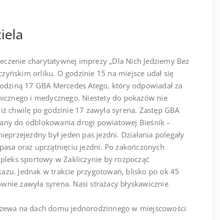
iela
pieczenie charytatywnej imprezy „Dla Nich Jedziemy Bez
iczyńskim orliku. O godzinie 15 na miejsce udał się
godziną 17 GBA Mercedes Atego, który odpowiadał za
nicznego i medycznego. Niestety do pokazów nie
iż chwilę po godzinie 17 zawyła syrena. Zastęp GBA
any do odblokowania drogi powiatowej Bieśnik –
ieprzejezdny był jeden pas jezdni. Działania polegały
pasa oraz uprzątnięciu jezdni. Po zakończonych
mpleks sportowy w Zakliczynie by rozpocząć
zu. Jednak w trakcie przygotowań, blisko po ok 45
nie zawyła syrena. Nasi strażacy błyskawicznie
drzewa na dach domu jednorodzinnego w miejscowości