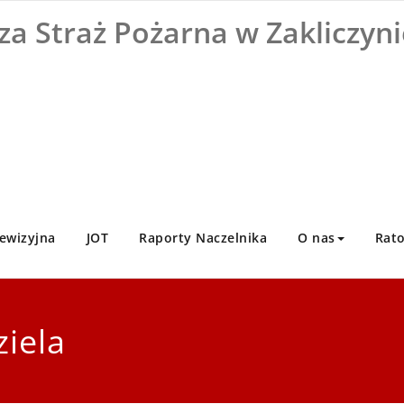
za Straż Pożarna w Zakliczyni
ewizyjna
JOT
Raporty Naczelnika
O nas
Rat
ziela