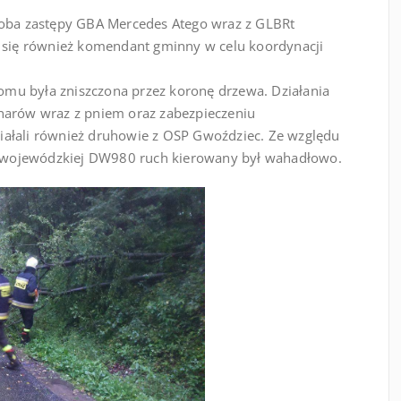
 oba zastępy GBA Mercedes Atego wraz z GLBRt
ł się również komendant gminny w celu koordynacji
mu była zniszczona przez koronę drzewa. Działania
narów wraz z pniem oraz zabezpieczeniu
ałali również druhowie z OSP Gwoździec. Ze względu
ze wojewódzkiej DW980 ruch kierowany był wahadłowo.