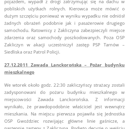
pojazdem, wypadł z drogi zatrzymując się na dachu w
pobliskich użytkach rolnych. Kierowca może mówić o
dużym szczęściu ponieważ w wyniku wypadku nie odniósł
żadnych obrażeń podobnie jak i pasażerowie drugiego
samochodu. Ratownicy z Zakliczyna zabezpieczyli miejsce
zdarzenia oraz samochody poszkodowanych. Poza OSP
Zakliczyn w akacji uczestniczył zastęp PSP Tarnów –
Siedliska oraz Patrol Policji.
27.12.2011 Zawada Lanckorońska – Pożar budynku
mieszkalnego
We wtorek około godz. 22:30 zakliczyńscy strażacy zostali
zadysponowani do pożaru budynku mieszkalnego w
miejscowości Zawada Lanckorońska. Z informacji
wynikało, że prawdopodobnie właściciel jest wewnątrz
mieszkania. Na miejscu pierwsza pojawiła się Jednostka
OSP Gwoździec rozwijając główne linie gaśnicze, a
następnie zastępy z Zakliczyna. Podjęto decyzję o wejściu