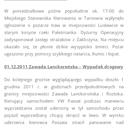
W poniedziałkowe późne popołudnie ok. 17:00 do
Miejskiego Stanowiska Kierowania w Tarnowie wpłynęło
zgłoszenie o pożarze traw w miejscowości Lusławice w
starym korycie rzeki Paleśnianka. Dyżurny Operacyjny
zadysponował zastęp strażaków z Zakliczyna. Na miejscu
okazało się, że płonie dzikie wysypisko śmieci. Pożar
ugaszono przy pomocy szybkiego natarcia, tłumic i łopat.
01.12.2011 Zawada Lanckorońska – Wypadek drogowy
Do kolejnego groźnie wyglądającego wypadku doszło 1
grudnia 2011 r. w godzinach przedpołudniowych na
granicy miejscowości Zawada Lanckorońska i Roztoka.
Kierujący samochodem VW Passat podczas manewru
wyprzedzania został uderzony w tył samochodu przez
pojazd wyprzedzany chcący skręcić w lewo. W wyniku
uderzenia kierowca Passata stracił panowanie nad