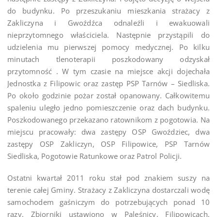
do budynku. Po przeszukaniu mieszkania strażacy z
Zakliczyna i Gwoźdźca odnaleźli i ewakuowali
nieprzytomnego właściciela. Następnie przystąpili do
udzielenia mu pierwszej pomocy medycznej. Po kilku
minutach tlenoterapii poszkodowany odzyskał
przytomność . W tym czasie na miejsce akcji dojechała
Jednostka z Filipowic oraz zastęp PSP Tarnów – Siedliska.
Po około godzinie pożar został opanowany. Całkowitemu
spaleniu uległo jedno pomieszczenie oraz dach budynku.
Poszkodowanego przekazano ratownikom z pogotowia. Na
miejscu pracowały: dwa zastępy OSP Gwoździec, dwa
zastępy OSP Zakliczyn, OSP Filipowice, PSP Tarnów
Siedliska, Pogotowie Ratunkowe oraz Patrol Policji.
Ostatni kwartał 2011 roku stał pod znakiem suszy na
terenie całej Gminy. Strażacy z Zakliczyna dostarczali wodę
samochodem gaśniczym do potrzebujących ponad 10
razy. Zbiorniki ustawiono w Paleśnicy, Filipowicach,