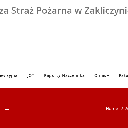
za Straż Pożarna w Zakliczyni
ewizyjna
JOT
Raporty Naczelnika
O nas
Rat
 –
Home
/
A