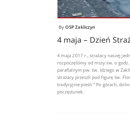
By
OSP Zakliczyn
4 maja – Dzień Stra
4 maja 2017 r., strażacy naszej jed
rozpoczęliśmy od mszy św. o godz. 
parafialnym pw. św. Idziego w Zakl
strażacy przeszli pod figurę św. Fl
tradycyjnie pieśń ” Po górach, doli
poczęstunek.