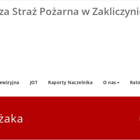
za Straż Pożarna w Zakliczyni
ewizyjna
JOT
Raporty Naczelnika
O nas
Rat
ażaka