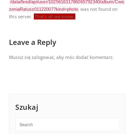
/data/feed/api/user/102561631786065792340/album/Cwic
was not found on
zeniaRatusz01122007?kind=photo
this server.
That’s all we know.
Leave a Reply
Musisz się
zalogować
, aby móc dodać komentarz.
Szukaj